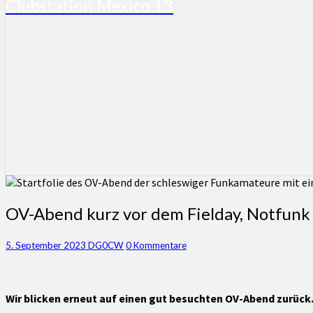
Clubstation Mexico 13
OV-
OV-Abend kurz vor dem Fielday, Notfun
Abend
kurz
Kommentare
5. September 2023
DG0CW
0 Kommentare
vor
dem
Fielday,
Notfunk
Wir blicken erneut auf einen gut besuchten OV-Abend zurüc
und