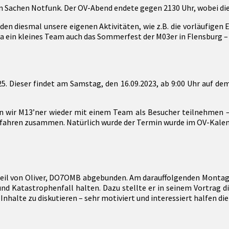
 in Sachen Notfunk. Der OV-Abend endete gegen 2130 Uhr, wobei d
 diesmal unsere eigenen Aktivitäten, wie z.B. die vorläufigen E
 ja ein kleines Team auch das Sommerfest der M03er in Flensburg
 Dieser findet am Samstag, den 16.09.2023, ab 9:00 Uhr auf dem 
len wir M13’ner wieder mit einem Team als Besucher teilnehmen 
) fahren zusammen. Natürlich wurde der Termin wurde im OV-Ka
nteil von Oliver, DO7OMB abgebunden. Am darauffolgenden Montag d
d Katastrophenfall halten. Dazu stellte er in seinem Vortrag 
Inhalte zu diskutieren – sehr motiviert und interessiert halfen d