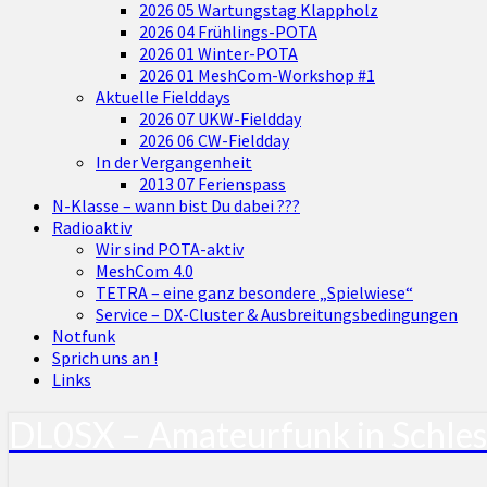
2026 05 Wartungstag Klappholz
2026 04 Frühlings-POTA
2026 01 Winter-POTA
2026 01 MeshCom-Workshop #1
Aktuelle Fielddays
2026 07 UKW-Fieldday
2026 06 CW-Fieldday
In der Vergangenheit
2013 07 Ferienspass
N-Klasse – wann bist Du dabei ???
Radioaktiv
Wir sind POTA-aktiv
MeshCom 4.0
TETRA – eine ganz besondere „Spielwiese“
Service – DX-Cluster & Ausbreitungsbedingungen
Notfunk
Sprich uns an !
Links
DL0SX – Amateurfunk in Schle