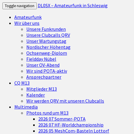
DL0SX – Amateurfunk in Schleswig
Toggle navigation
Amateurfunk
Wir über uns
Unsere Funkrunden
Unsere Clubcalls QRV
Unser Wartungstag
Nordischer Höhentag
Ochsenweg-Diplom
Fieldday Nübel
Unser OV-Abend
Wir sind POTA-aktiv
Ansprechpartner
CQ M13
Mitglieder M13
Kalender
Wir werden QRV mit unseren Clubcalls
Multimedia
Photos rund um M13
2026 07 Sommer-POTA
2026 07 HF-Worldchampionship
2026 05 MeshCom-Basteln Lottorf