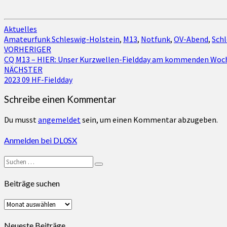
Aktuelles
Amateurfunk Schleswig-Holstein
,
M13
,
Notfunk
,
OV-Abend
,
Schl
Beitragsnavigation
VORHERIGER
CQ M13 – HIER: Unser Kurzwellen-Fieldday am kommenden Woch
NÄCHSTER
2023 09 HF-Fieldday
Schreibe einen Kommentar
Du musst
angemeldet
sein, um einen Kommentar abzugeben.
Anmelden bei DL0SX
Suchen
Suchen
nach:
Beiträge suchen
Beiträge
suchen
Neueste Beiträge