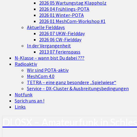
2026 05 Wartungstag Klappholz
2026 04 Frühlings-POTA
2026 01 Winter-POTA
2026 01 MeshCom-Workshop #1
Aktuelle Fielddays
2026 07 UKW-Fieldday
2026 06 CW-Fieldday
In der Vergangenheit
2013 07 Ferienspass
N-Klasse – wann bist Du dabei ???
Radioaktiv
Wir sind POTA-aktiv
MeshCom 4.0
TETRA – eine ganz besondere „Spielwiese“
Service – DX-Cluster & Ausbreitungsbedingungen
Notfunk
Sprich uns an !
Links
DL0SX – Amateurfunk in Schle