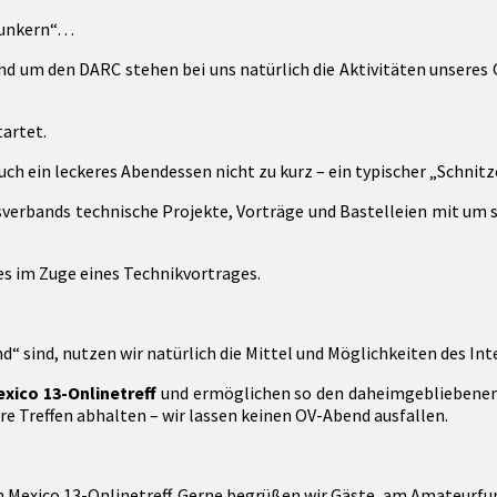
 Funkern“…
d um den DARC stehen bei uns natürlich die Aktivitäten unseres
ein leckeres Abendessen nicht zu kurz – ein typischer „Schnitzel
verbands technische Projekte, Vorträge und Bastelleien mit um 
“ sind, nutzen wir natürlich die Mittel und Möglichkeiten des In
xico 13-Onlinetreff
und ermöglichen so den daheimgebliebenen 
e Treffen abhalten – wir lassen keinen OV-Abend ausfallen.
 Mexico 13-Onlinetreff. Gerne begrüßen wir Gäste, am Amateurfun