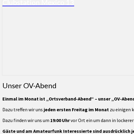
Clubstation Mexico 13
Unser
Unser OV-Abend
OV-
Abend
Einmal im Monat ist „Ortsverband-Abend“ – unser „OV-Abend
Dazu treffen wir uns
jeden ersten Freitag im Monat
zu einigen k
Dazu finden wir uns um
19:00 Uhr
vor Ort ein um dann in lockerer
Gäste und am Amateurfunk Interessierte sind ausdrücklich j