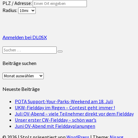
PLZ / Adresse:
Radius:
Anmelden bei DL0SX
Suchen
Suchen
nach:
Beiträge suchen
Beiträge
suchen
Neueste Beiträge
POTA Support-Your-Parks-Weekend am 18. Juli
UKW-Fieldday im Regen – Contest geht immer !
Juli OV-Abend – viele Teilnehmer direkt vor dem Fieldday
Unser erster CW-Fieldday – schön war’s
Juni OV-Abend mit Fielddayplanungen
© 2026
|
Stolz präsentiert von
WordPress
|
Theme:
Nisarg