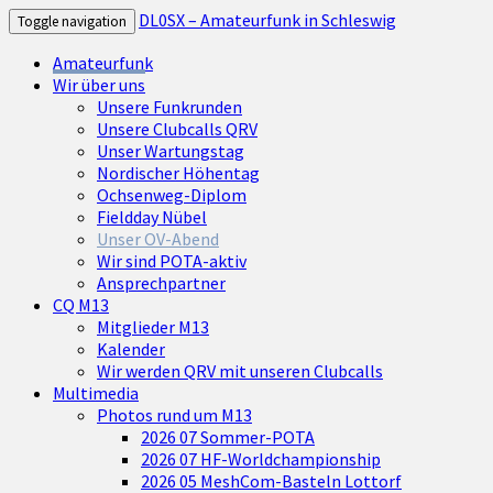
DL0SX – Amateurfunk in Schleswig
Toggle navigation
Amateurfunk
Wir über uns
Unsere Funkrunden
Unsere Clubcalls QRV
Unser Wartungstag
Nordischer Höhentag
Ochsenweg-Diplom
Fieldday Nübel
Unser OV-Abend
Wir sind POTA-aktiv
Ansprechpartner
CQ M13
Mitglieder M13
Kalender
Wir werden QRV mit unseren Clubcalls
Multimedia
Photos rund um M13
2026 07 Sommer-POTA
2026 07 HF-Worldchampionship
2026 05 MeshCom-Basteln Lottorf