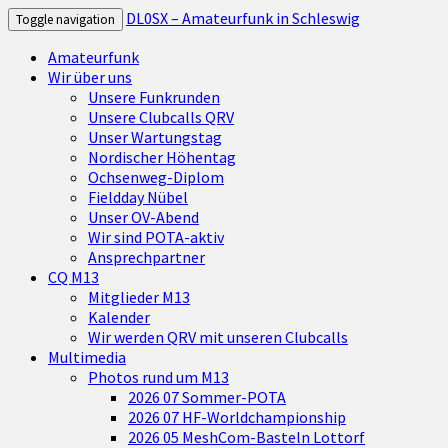
DL0SX – Amateurfunk in Schleswig
Toggle navigation
Amateurfunk
Wir über uns
Unsere Funkrunden
Unsere Clubcalls QRV
Unser Wartungstag
Nordischer Höhentag
Ochsenweg-Diplom
Fieldday Nübel
Unser OV-Abend
Wir sind POTA-aktiv
Ansprechpartner
CQ M13
Mitglieder M13
Kalender
Wir werden QRV mit unseren Clubcalls
Multimedia
Photos rund um M13
2026 07 Sommer-POTA
2026 07 HF-Worldchampionship
2026 05 MeshCom-Basteln Lottorf