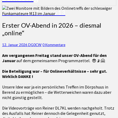
Clubstation Mexico 13
Erster
Erster OV-Abend in 2026 – diesmal
OV-
„online“
Abend
in
2026
Kommentare
12. Januar 2026
DG0CW
0 Kommentare
–
Am vergangenen Freitag stand unser OV-Abend für den
diesmal
Januar
auf dem gemeinsamen Programmzettel. 😎📡🤗
„online“
Die Beteiligung war – für Onlineverhältnisse – sehr gut.
Wirklich DANKE !
Unsere Idee war ja ein persönliches Treffen im Dörpshuus in
Berend zu ermöglichen – die Wetterweichen waren dazu aber
nicht günstig gestellt.
Die Videovorträge von Reiner DL7KL werden nachgeholt. Trotz
des Ausfalls hat Reiner dennoch die Gelegenheit genutzt,