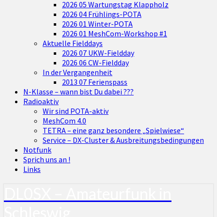
2026 05 Wartungstag Klappholz
2026 04 Frühlings-POTA
2026 01 Winter-POTA
2026 01 MeshCom-Workshop #1
Aktuelle Fielddays
2026 07 UKW-Fieldday
2026 06 CW-Fieldday
In der Vergangenheit
2013 07 Ferienspass
N-Klasse – wann bist Du dabei ???
Radioaktiv
Wir sind POTA-aktiv
MeshCom 4.0
TETRA – eine ganz besondere „Spielwiese“
Service – DX-Cluster & Ausbreitungsbedingungen
Notfunk
Sprich uns an !
Links
DL0SX – Amateurfunk in
Schleswig