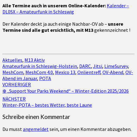
Alle Termine auch in unserem Online-Kalender:
Kalender –
DL0SX – Amateurfunk in Schleswig
Der Kalender deckt ja auch einige Nachbar-OV ab –
unsere
Termine sind alle gut ersichtlich, mit M13
gekennzeichnet !
Aktuelles
,
M13 Aktiv
Amateurfunk in Schleswig-Holstein
,
DARC
,
Jitsi
,
LimeSurvey
,
MeshCom
,
MeshCom 4.0
,
Mexico 13
,
Onlientreff
,
OV-Abend
,
OV-
Abend im Januar
,
POTA
Beitragsnavigation
VORHERIGER
❄️ „Support Your Parks Weekend“ – Winter-Edition 2025/2026
NÄCHSTER
Winter-POTA – bestes Wetter, beste Laune
Schreibe einen Kommentar
Du musst
angemeldet
sein, um einen Kommentar abzugeben.