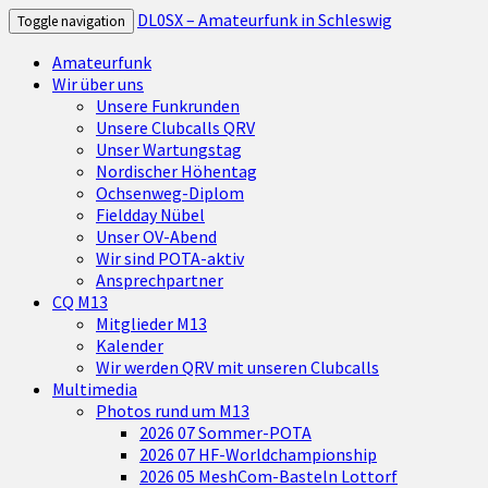
DL0SX – Amateurfunk in Schleswig
Toggle navigation
Amateurfunk
Wir über uns
Unsere Funkrunden
Unsere Clubcalls QRV
Unser Wartungstag
Nordischer Höhentag
Ochsenweg-Diplom
Fieldday Nübel
Unser OV-Abend
Wir sind POTA-aktiv
Ansprechpartner
CQ M13
Mitglieder M13
Kalender
Wir werden QRV mit unseren Clubcalls
Multimedia
Photos rund um M13
2026 07 Sommer-POTA
2026 07 HF-Worldchampionship
2026 05 MeshCom-Basteln Lottorf