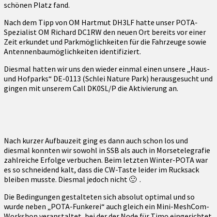
schönen Platz fand.
Nach dem Tipp von OM Hartmut DH3LF hatte unser POTA-
Spezialist OM Richard DC1RW den neuen Ort bereits vor einer
Zeit erkundet und Parkmöglichkeiten für die Fahrzeuge sowie
Antennenbaumöglichkeiten identifiziert.
Diesmal hatten wir uns den wieder einmal einen unsere „Haus-
und Hofparks“ DE-0113 (Schlei Nature Park) herausgesucht und
gingen mit unserem Call DK0SL/P die Aktivierung an.
Nach kurzer Aufbauzeit ging es dann auch schon los und
diesmal konnten wir sowohl in SSB als auch in Morsetelegrafie
zahlreiche Erfolge verbuchen. Beim letzten Winter-POTA war
es so schneidend kalt, dass die CW-Taste leider im Rucksack
bleiben musste. Diesmal jedoch nicht 🙂 .
Die Bedingungen gestalteten sich absolut optimal und so
wurde neben „POTA-Funkerei“ auch gleich ein Mini-MeshCom-
Workshop veranstaltet, bei der der Node für Timo eingerichtet