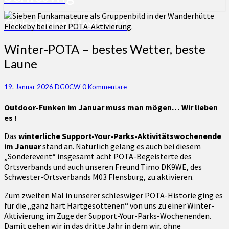
Clubstation Mexico 13
Winter-
Winter-POTA – bestes Wetter, beste
POTA
Laune
–
bestes
Wetter,
Kommentare
19. Januar 2026
DG0CW
0 Kommentare
beste
Outdoor-Funken im Januar muss man mögen…
Wir lieben
Laune
es !
Das
winterliche Support-Your-Parks-Aktivitätswochenende
im Januar
stand an. Natürlich gelang es auch bei diesem
„Sonderevent“ insgesamt acht POTA-Begeisterte des
Ortsverbands und auch unseren Freund Timo DK9WE, des
Schwester-Ortsverbands M03 Flensburg, zu aktivieren.
Zum zweiten Mal in unserer schleswiger POTA-Historie ging es
für die „ganz hart Hartgesottenen“ von uns zu einer Winter-
Aktivierung im Zuge der Support-Your-Parks-Wochenenden.
Damit gehen wir in das dritte Jahr in dem wir, ohne