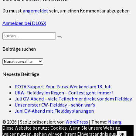
Du musst
angemeldet
sein, um einen Kommentar abzugeben.
Anmelden bei DL0SX
Suchen
Suchen
nach:
Beiträge suchen
Beiträge
suchen
Neueste Beiträge
POTA Support-Your-Parks-Weekend am 18. Juli
UKW-Fieldday im Regen – Contest geht immer !
Juli OV-Abend – viele Teilnehmer direkt vor dem Fieldday
Unser erster CW-Fieldday – schön war’s
Juni OV-Abend mit Fielddayplanungen
© 2026
|
Stolz präsentiert von
WordPress
|
Theme:
Nisarg
Diese Website benutzt Cookies. Wenn Sie unsere Website
weiter nutzen, gehen wir von Ihrem Einverständnis aus.
OK