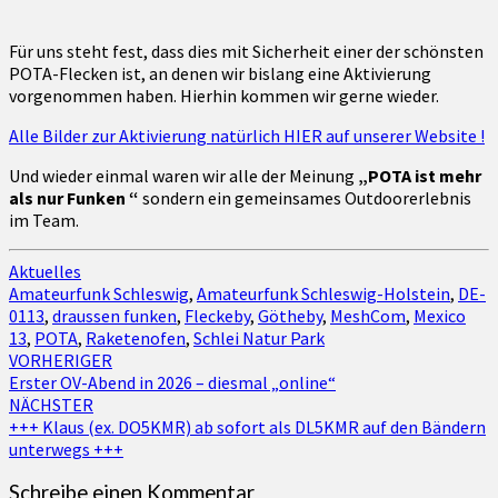
Für uns steht fest, dass dies mit Sicherheit einer der schönsten
POTA-Flecken ist, an denen wir bislang eine Aktivierung
vorgenommen haben. Hierhin kommen wir gerne wieder.
Alle Bilder zur Aktivierung natürlich HIER auf unserer Website !
Und wieder einmal waren wir alle der Meinung
„POTA ist mehr
als nur Funken “
sondern ein gemeinsames Outdoorerlebnis
im Team.
Aktuelles
Amateurfunk Schleswig
,
Amateurfunk Schleswig-Holstein
,
DE-
0113
,
draussen funken
,
Fleckeby
,
Götheby
,
MeshCom
,
Mexico
13
,
POTA
,
Raketenofen
,
Schlei Natur Park
Beitragsnavigation
VORHERIGER
Erster OV-Abend in 2026 – diesmal „online“
NÄCHSTER
+++ Klaus (ex. DO5KMR) ab sofort als DL5KMR auf den Bändern
unterwegs +++
Schreibe einen Kommentar