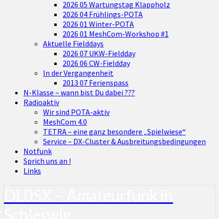
2026 05 Wartungstag Klappholz
2026 04 Frühlings-POTA
2026 01 Winter-POTA
2026 01 MeshCom-Workshop #1
Aktuelle Fielddays
2026 07 UKW-Fieldday
2026 06 CW-Fieldday
In der Vergangenheit
2013 07 Ferienspass
N-Klasse – wann bist Du dabei ???
Radioaktiv
Wir sind POTA-aktiv
MeshCom 4.0
TETRA – eine ganz besondere „Spielwiese“
Service – DX-Cluster & Ausbreitungsbedingungen
Notfunk
Sprich uns an !
Links
DL0SX – Amateurfunk in
Schleswig