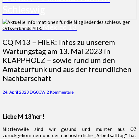
Schleswig
Clubstation Mexico 13
CQ
CQ M13 – HIER: Infos zu unserem
M13
Wartungstag am 13. Mai 2023 in
–
KLAPPHOLZ – sowie rund um den
HIER:
Infos
Amateurfunk und aus der freundlichen
zu
Nachbarschaft
unserem
Wartungstag
am
Kommentare
24. April 2023
DG0CW
2 Kommentare
13.
Mai
2023
in
Liebe M 13’ner !
KLAPPHOLZ
–
Mittlerweile sind wir gesund und munter aus OZ
sowie
zurückgekommen und der nachösterliche „Arbeitsalltag“ hat