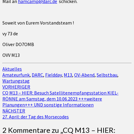
Mail an
hamcamp@darc.de
schicken.
Soweit von Eurem Vorstandsteam !
vy 73 de
Oliver DO7OMB
OVV M13
Aktuelles
Amateurfunk
,
DARC
,
Fieldday
,
M13
,
OV-Abend
,
Selbstbau
,
Wartungstag
Beitragsnavigation
VORHERIGER
CQ M13 – HIER: Besuch Satellitenempfangsstation KIEL-
RÖNNE am Samstag, dem 10.06.2023 +++weitere
Planungen+++ UND sonstige Informationen
NÄCHSTER
27. April: der Tag des Morsecodes
2 Kommentare zu „
CQ M13 – HIER: