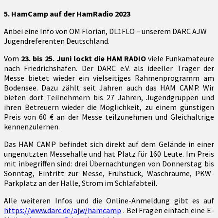
5. HamCamp auf der HamRadio 2023
Anbei eine Info von OM Florian, DL1FLO – unserem DARC AJW
Jugendreferenten Deutschland.
Vom
23. bis 25. Juni lockt die HAM RADIO
viele Funkamateure
nach Friedrichshafen. Der DARC e.V. als ideeller Träger der
Messe bietet wieder ein vielseitiges Rahmenprogramm am
Bodensee. Dazu zählt seit Jahren auch das HAM CAMP. Wir
bieten dort Teilnehmern bis 27 Jahren, Jugendgruppen und
ihren Betreuern wieder die Möglichkeit, zu einem günstigen
Preis von 60 € an der Messe teilzunehmen und Gleichaltrige
kennenzulernen.
Das HAM CAMP befindet sich direkt auf dem Gelände in einer
ungenutzten Messehalle und hat Platz für 160 Leute. Im Preis
mit inbegriffen sind: drei Übernachtungen von Donnerstag bis
Sonntag, Eintritt zur Messe, Frühstück, Waschräume, PKW-
Parkplatz an der Halle, Strom im Schlafabteil.
Alle weiteren Infos und die Online-Anmeldung gibt es auf
https://www.darc.de/ajw/hamcamp
. Bei Fragen einfach eine E-