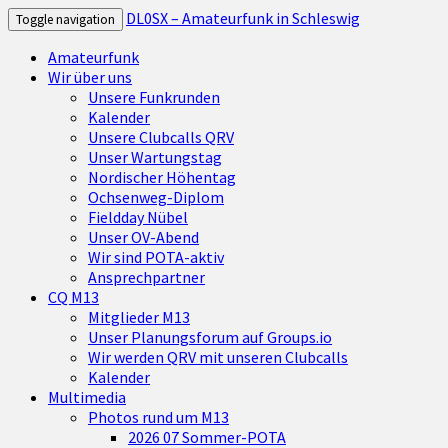
DL0SX – Amateurfunk in Schleswig
Toggle navigation
Amateurfunk
Wir über uns
Unsere Funkrunden
Kalender
Unsere Clubcalls QRV
Unser Wartungstag
Nordischer Höhentag
Ochsenweg-Diplom
Fieldday Nübel
Unser OV-Abend
Wir sind POTA-aktiv
Ansprechpartner
CQ M13
Mitglieder M13
Unser Planungsforum auf Groups.io
Wir werden QRV mit unseren Clubcalls
Kalender
Multimedia
Photos rund um M13
2026 07 Sommer-POTA