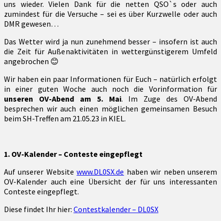
rund
uns wieder. Vielen Dank für die netten QSO`s oder auch
um
zumindest für die Versuche – sei es über Kurzwelle oder auch
den
DMR gewesen…
Amateurfunk
und
Das Wetter wird ja nun zunehmend besser – insofern ist auch
aus
die Zeit für Außenaktivitäten in wettergünstigerem Umfeld
der
angebrochen 😊
freundlichen
Wir haben ein paar Informationen für Euch – natürlich erfolgt
Nachbarschaft
in einer guten Woche auch noch die Vorinformation für
unseren OV-Abend am 5. Mai
. Im Zuge des OV-Abend
besprechen wir auch einen möglichen gemeinsamen Besuch
beim SH-Treffen am 21.05.23 in KIEL.
1. OV-Kalender – Conteste eingepflegt
Auf unserer Website
www.DL0SX.de
haben wir neben unserem
OV-Kalender auch eine Übersicht der für uns interessanten
Conteste eingepflegt.
Diese findet Ihr hier:
Contestkalender – DL0SX