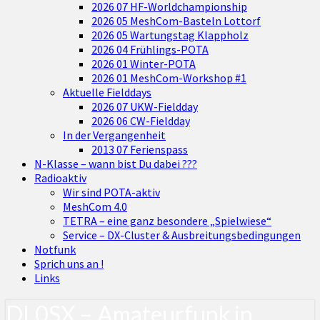
2026 07 HF-Worldchampionship
2026 05 MeshCom-Basteln Lottorf
2026 05 Wartungstag Klappholz
2026 04 Frühlings-POTA
2026 01 Winter-POTA
2026 01 MeshCom-Workshop #1
Aktuelle Fielddays
2026 07 UKW-Fieldday
2026 06 CW-Fieldday
In der Vergangenheit
2013 07 Ferienspass
N-Klasse – wann bist Du dabei ???
Radioaktiv
Wir sind POTA-aktiv
MeshCom 4.0
TETRA – eine ganz besondere „Spielwiese“
Service – DX-Cluster & Ausbreitungsbedingungen
Notfunk
Sprich uns an !
Links
DL0SX – Amateurfunk in