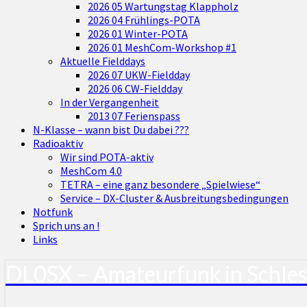
2026 05 Wartungstag Klappholz
2026 04 Frühlings-POTA
2026 01 Winter-POTA
2026 01 MeshCom-Workshop #1
Aktuelle Fielddays
2026 07 UKW-Fieldday
2026 06 CW-Fieldday
In der Vergangenheit
2013 07 Ferienspass
N-Klasse – wann bist Du dabei ???
Radioaktiv
Wir sind POTA-aktiv
MeshCom 4.0
TETRA – eine ganz besondere „Spielwiese“
Service – DX-Cluster & Ausbreitungsbedingungen
Notfunk
Sprich uns an !
Links
DL0SX – Amateurfunk in Schle