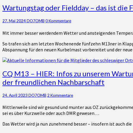
Wartungstag
Wartungstag oder Fieldday – das ist die 
oder
Fieldday
Kommentare
27. Mai 2024
DO7OMB
0 Kommentare
–
das
Mit immer besser werdendem Wetter und ansteigenden Temperat
ist
die
So trafen sich am letzten Wochenende fünfzehn M13ner in Klapp
Frage…
Abspannung für den neuen Kurbelmast vorbereitet und der neue
CQ
CQ M13 – HIER: Infos zu unserem Wartu
M13
der freundlichen Nachbarschaft
–
HIER:
Infos
Kommentare
24. April 2023
DO7OMB
2 Kommentare
zu
Mittlerweile sind wir gesund und munter aus OZ zurückgekommen 
unserem
sei es über Kurzwelle oder auch DMR gewesen…
Wartungstag
am
Das Wetter wird ja nun zunehmend besser – insofern ist auch d
13.
Mai