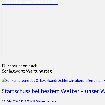
Clubstation Mexico 13
Durchsuchen nach
Schlagwort:
Wartungstag
Startschuss
Startschuss bei bestem Wetter – unser 
bei
bestem
Kommentare
11. Mai 2026
DO7OMB
0 Kommentare
Wetter