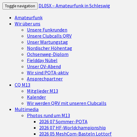
DL0SX – Amateurfunk in Schleswig
Toggle navigation
Amateurfunk
Wir über uns
Unsere Funkrunden
Unsere Clubcalls QRV
Unser Wartungstag
Nordischer Höhentag
Ochsenweg-Diplom
Fieldday Nübel
Unser OV-Abend
Wir sind POTA-aktiv
Ansprechpartner
CQ M13
Mitglieder M13
Kalender
Wir werden QRV mit unseren Clubcalls
Multimedia
Photos rund um M13
2026 07 Sommer-POTA
2026 07 HF-Worldchampionship
2026 05 MeshCom-Basteln Lottorf