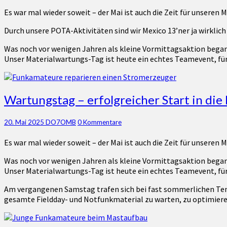
–
Es war mal wieder soweit – der Mai ist auch die Zeit für unseren
unser
Wartungstag
Durch unsere POTA-Aktivitäten sind wir Mexico 13’ner ja wirklich 
Was noch vor wenigen Jahren als kleine Vormittagsaktion began
Unser Materialwartungs-Tag ist heute ein echtes Teamevent, für
Wartungstag
Wartungstag – erfolgreicher Start in die
–
erfolgreicher
Kommentare
20. Mai 2025
DO7OMB
0 Kommentare
Start
in
Es war mal wieder soweit – der Mai ist auch die Zeit für unseren
die
Fieldday-
Was noch vor wenigen Jahren als kleine Vormittagsaktion began
Saison
Unser Materialwartungs-Tag ist heute ein echtes Teamevent, für
Am vergangenen Samstag trafen sich bei fast sommerlichen Temper
gesamte Fieldday- und Notfunkmaterial zu warten, zu optimiere