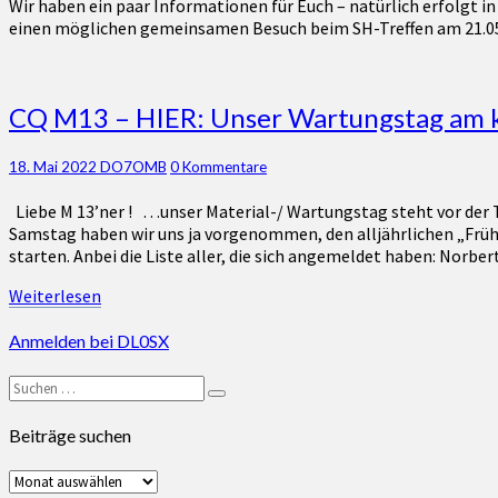
Wir haben ein paar Informationen für Euch – natürlich erfolgt 
2023
einen möglichen gemeinsamen Besuch beim SH-Treffen am 21.05.
in
KLAPPHOLZ
–
sowie
CQ
CQ M13 – HIER: Unser Wartungstag am 
rund
M13
um
–
Kommentare
18. Mai 2022
DO7OMB
0 Kommentare
den
HIER:
Amateurfunk
Unser
Liebe M 13’ner ! …unser Material-/ Wartungstag steht vor der 
und
Wartungstag
Samstag haben wir uns ja vorgenommen, den alljährlichen „Früh
aus
am
starten. Anbei die Liste aller, die sich angemeldet haben: Nor
der
kommenden
freundlichen
Samstag,
Weiterlesen
Weiterlesen
Nachbarschaft
dem
21.05.22
Anmelden bei DL0SX
09:00
Uhr
Suchen
in
Suchen
nach:
KLAPPHOLZ
Beiträge suchen
/
Infos
Beiträge
zur