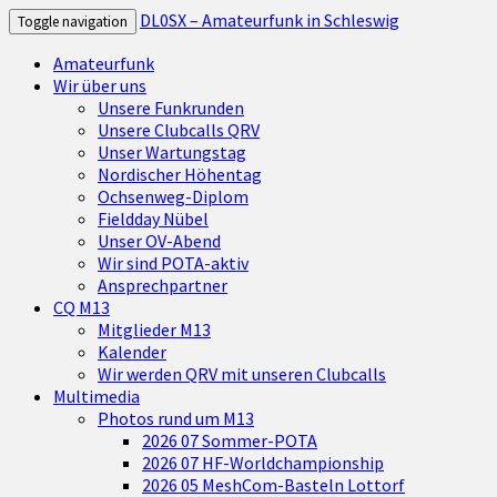
DL0SX – Amateurfunk in Schleswig
Toggle navigation
Amateurfunk
Wir über uns
Unsere Funkrunden
Unsere Clubcalls QRV
Unser Wartungstag
Nordischer Höhentag
Ochsenweg-Diplom
Fieldday Nübel
Unser OV-Abend
Wir sind POTA-aktiv
Ansprechpartner
CQ M13
Mitglieder M13
Kalender
Wir werden QRV mit unseren Clubcalls
Multimedia
Photos rund um M13
2026 07 Sommer-POTA
2026 07 HF-Worldchampionship
2026 05 MeshCom-Basteln Lottorf