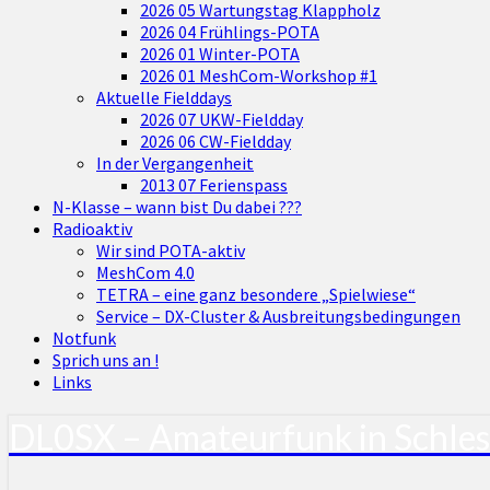
2026 05 Wartungstag Klappholz
2026 04 Frühlings-POTA
2026 01 Winter-POTA
2026 01 MeshCom-Workshop #1
Aktuelle Fielddays
2026 07 UKW-Fieldday
2026 06 CW-Fieldday
In der Vergangenheit
2013 07 Ferienspass
N-Klasse – wann bist Du dabei ???
Radioaktiv
Wir sind POTA-aktiv
MeshCom 4.0
TETRA – eine ganz besondere „Spielwiese“
Service – DX-Cluster & Ausbreitungsbedingungen
Notfunk
Sprich uns an !
Links
DL0SX – Amateurfunk in Schle