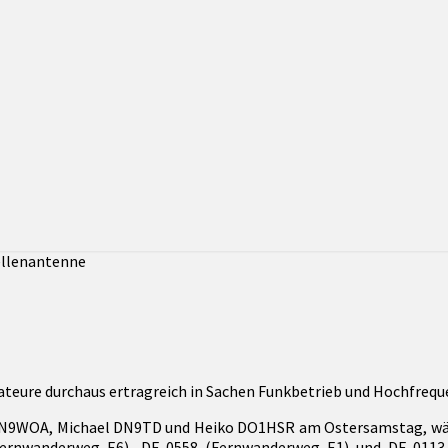
ateure durchaus ertragreich in Sachen Funkbetrieb und Hochfrequ
 DN9WOA, Michael DN9TD und Heiko DO1HSR am Ostersamstag, wäh
nwanderweg E6), DE-0558 (Fernwanderweg E1) und DE-0113 (Sc