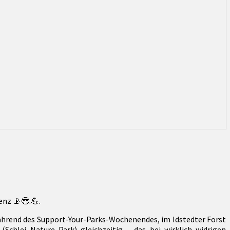
enz 📡😎.💪.
rend des Support-Your-Parks-Wochenendes, im Idstedter Forst
hlei Nature Park) gleichzeitig – das bei wirklich widrigen