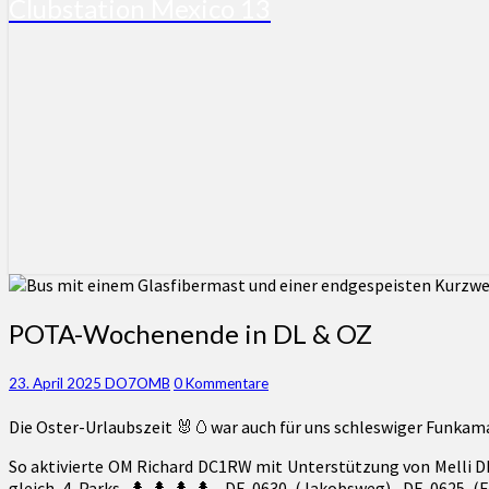
Clubstation Mexico 13
POTA-
POTA-Wochenende in DL & OZ
Wochenende
in
Kommentare
23. April 2025
DO7OMB
0 Kommentare
DL
&
Die Oster-Urlaubszeit 🐰🥚war auch für uns schleswiger Funkam
OZ
So aktivierte OM Richard DC1RW mit Unterstützung von Melli
gleich 4 Parks 🌲🌲🌲🌲 DE-0630 (Jakobsweg), DE-0625 (Fer