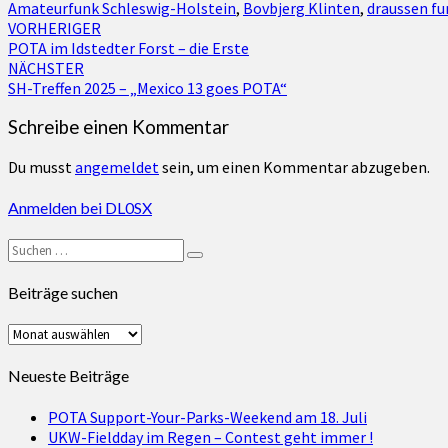
Amateurfunk Schleswig-Holstein
,
Bovbjerg Klinten
,
draussen f
Beitragsnavigation
VORHERIGER
POTA im Idstedter Forst – die Erste
NÄCHSTER
SH-Treffen 2025 – „Mexico 13 goes POTA“
Schreibe einen Kommentar
Du musst
angemeldet
sein, um einen Kommentar abzugeben.
Anmelden bei DL0SX
Suchen
Suchen
nach:
Beiträge suchen
Beiträge
suchen
Neueste Beiträge
POTA Support-Your-Parks-Weekend am 18. Juli
UKW-Fieldday im Regen – Contest geht immer !