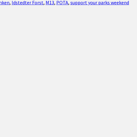
unken
,
Idstedter Forst
,
M13
,
POTA
,
support your parks weekend