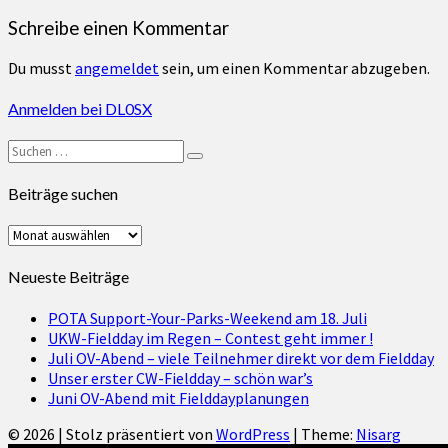
Schreibe einen Kommentar
Du musst
angemeldet
sein, um einen Kommentar abzugeben.
Anmelden bei DL0SX
Suchen
Suchen
nach:
Beiträge suchen
Beiträge
suchen
Neueste Beiträge
POTA Support-Your-Parks-Weekend am 18. Juli
UKW-Fieldday im Regen – Contest geht immer !
Juli OV-Abend – viele Teilnehmer direkt vor dem Fieldday
Unser erster CW-Fieldday – schön war’s
Juni OV-Abend mit Fielddayplanungen
© 2026
|
Stolz präsentiert von
WordPress
|
Theme:
Nisarg