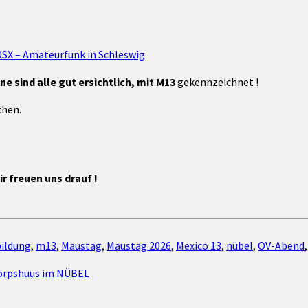
0SX – Amateurfunk in Schleswig
e sind alle gut ersichtlich, mit M13
gekennzeichnet !
chen.
r freuen uns drauf !
ildung
,
m13
,
Maustag
,
Maustag 2026
,
Mexico 13
,
nübel
,
OV-Abend
Dörpshuus im NÜBEL