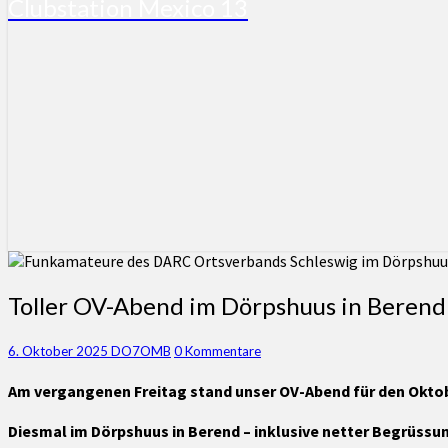
Clubstation Mexico 13
Toller
Toller OV-Abend im Dörpshuus in Berend
OV-
Abend
Kommentare
6. Oktober 2025
DO7OMB
0 Kommentare
im
Dörpshuus
Am vergangenen Freitag stand unser OV-Abend für den Okto
in
Berend
Diesmal im Dörpshuus in Berend – inklusive netter Begrüssu