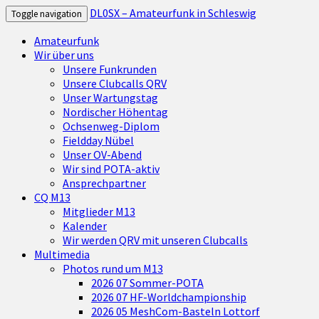
DL0SX – Amateurfunk in Schleswig
Toggle navigation
Amateurfunk
Wir über uns
Unsere Funkrunden
Unsere Clubcalls QRV
Unser Wartungstag
Nordischer Höhentag
Ochsenweg-Diplom
Fieldday Nübel
Unser OV-Abend
Wir sind POTA-aktiv
Ansprechpartner
CQ M13
Mitglieder M13
Kalender
Wir werden QRV mit unseren Clubcalls
Multimedia
Photos rund um M13
2026 07 Sommer-POTA
2026 07 HF-Worldchampionship
2026 05 MeshCom-Basteln Lottorf