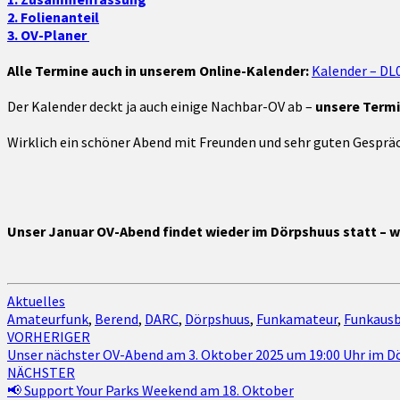
2. Folienanteil
3. OV-Planer
Alle Termine auch in unserem Online-Kalender:
Kalender – DL
Der Kalender deckt ja auch einige Nachbar-OV ab –
unsere Termin
Wirklich ein schöner Abend mit Freunden und sehr guten Gesprä
Unser Januar OV-Abend findet wieder im Dörpshuus statt – wi
Aktuelles
Amateurfunk
,
Berend
,
DARC
,
Dörpshuus
,
Funkamateur
,
Funkausb
Beitragsnavigation
VORHERIGER
Unser nächster OV-Abend am 3. Oktober 2025 um 19:00 Uhr im 
NÄCHSTER
📢 Support Your Parks Weekend am 18. Oktober