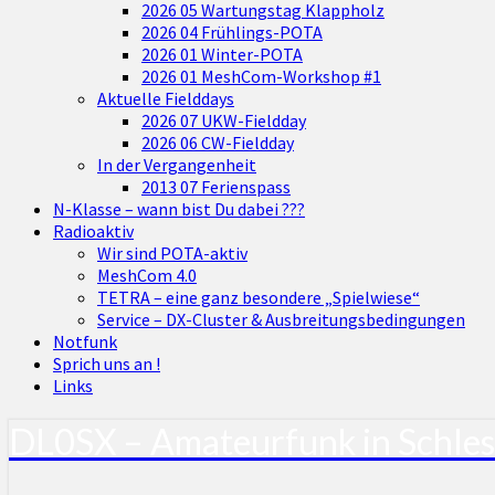
2026 05 Wartungstag Klappholz
2026 04 Frühlings-POTA
2026 01 Winter-POTA
2026 01 MeshCom-Workshop #1
Aktuelle Fielddays
2026 07 UKW-Fieldday
2026 06 CW-Fieldday
In der Vergangenheit
2013 07 Ferienspass
N-Klasse – wann bist Du dabei ???
Radioaktiv
Wir sind POTA-aktiv
MeshCom 4.0
TETRA – eine ganz besondere „Spielwiese“
Service – DX-Cluster & Ausbreitungsbedingungen
Notfunk
Sprich uns an !
Links
DL0SX – Amateurfunk in Schle