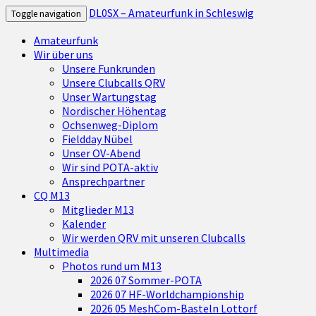
DL0SX – Amateurfunk in Schleswig
Toggle navigation
Amateurfunk
Wir über uns
Unsere Funkrunden
Unsere Clubcalls QRV
Unser Wartungstag
Nordischer Höhentag
Ochsenweg-Diplom
Fieldday Nübel
Unser OV-Abend
Wir sind POTA-aktiv
Ansprechpartner
CQ M13
Mitglieder M13
Kalender
Wir werden QRV mit unseren Clubcalls
Multimedia
Photos rund um M13
2026 07 Sommer-POTA
2026 07 HF-Worldchampionship
2026 05 MeshCom-Basteln Lottorf