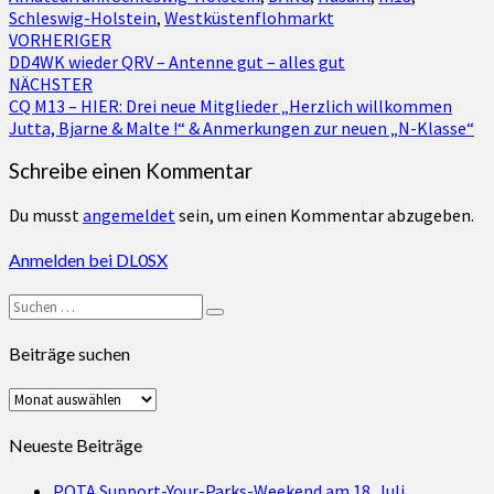
Schleswig-Holstein
,
Westküstenflohmarkt
Beitragsnavigation
VORHERIGER
DD4WK wieder QRV – Antenne gut – alles gut
NÄCHSTER
CQ M13 – HIER: Drei neue Mitglieder „Herzlich willkommen
Jutta, Bjarne & Malte !“ & Anmerkungen zur neuen „N-Klasse“
Schreibe einen Kommentar
Du musst
angemeldet
sein, um einen Kommentar abzugeben.
Anmelden bei DL0SX
Suchen
Suchen
nach:
Beiträge suchen
Beiträge
suchen
Neueste Beiträge
POTA Support-Your-Parks-Weekend am 18. Juli