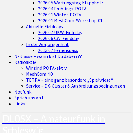
2026 05 Wartungstag Klappholz
2026 04 Frühlings-POTA
2026 01 Winter-POTA
2026 01 MeshCom-Workshop #1
Aktuelle Fielddays
2026 07 UKW-Fieldday
2026 06 CW-Fieldday
In der Vergangenheit
2013 07 Ferienspass
N-Klasse – wann bist Du dabei ???
Radioaktiv
Wir sind POTA-aktiv
MeshCom 4.0
TETRA – eine ganz besondere „Spielwiese“
Service – DX-Cluster & Ausbreitungsbedingungen
Notfunk
Sprich uns an !
Links
DL0SX – Amateurfunk in
Schleswig