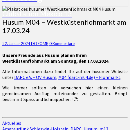
Clubstation Mexico 13
Husum
Husum M04 – Westküstenflohmarkt am
M04
17.03.24
–
Westküstenflohmarkt
am
Kommentare
22. Januar 2024
DO7OMB
0 Kommentare
17.03.24
Unsere Freunde aus Husum planen Ihren
Westküstenflohmarkt am Sonntag, den 17.03.2024.
Alle Informationen dazu findet Ihr auf der husumer Website
unter
DARC e.V. – OV Husum, M04 (darc-m04.de) – Flohmarkt
.
Wie immer sollten wir versuchen hier einen kleinen
gemeinsamen Ausflug miteinander zu gestalten. Bringt
bestimmt Spass und Schnäppchen ! 🙂
Aktuelles
Amateurfunk Schleswig-Holstein
,
DARC
,
Husum
,
m13
,