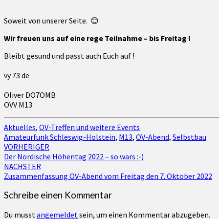
Soweit von unserer Seite. 😊
Wir freuen uns auf eine rege Teilnahme – bis Freitag !
Bleibt gesund und passt auch Euch auf !
vy 73 de
Oliver DO7OMB
OVV M13
Aktuelles
,
OV-Treffen und weitere Events
Amateurfunk Schleswig-Holstein
,
M13
,
OV-Abend
,
Selbstbau
Beitragsnavigation
VORHERIGER
Der Nordische Höhentag 2022 – so wars :-)
NÄCHSTER
Zusammenfassung OV-Abend vom Freitag den 7. Oktober 2022
Schreibe einen Kommentar
Du musst
angemeldet
sein, um einen Kommentar abzugeben.