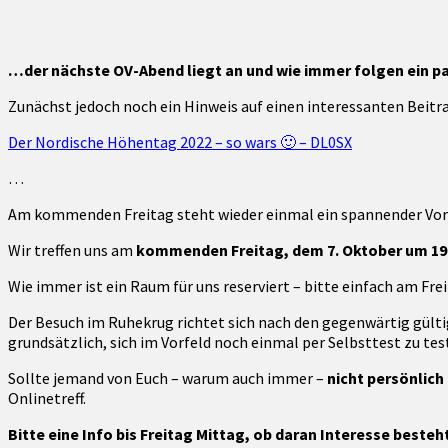
7.
Oktober
2022
…der nächste OV-Abend liegt an und wie immer folgen ein 
um
19:00
Zunächst jedoch noch ein Hinweis auf einen interessanten Bei
Uhr
im
Der Nordische Höhentag 2022 – so wars 🙂 – DL0SX
Ruhekrug
…
Am kommenden Freitag steht wieder einmal ein spannender Vor
Wir treffen uns am
kommenden Freitag, dem 7. Oktober um 19:
Wie immer ist ein Raum für uns reserviert – bitte einfach am Fr
Der Besuch im Ruhekrug richtet sich nach den gegenwärtig gülti
grundsätzlich, sich im Vorfeld noch einmal per Selbsttest zu tes
Sollte jemand von Euch – warum auch immer –
nicht persönlich
Onlinetreff.
Bitte eine Info bis Freitag Mittag, ob daran Interesse besteht