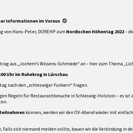
paar Informationen im Voraus
😊
trag von Hans-Peter, DO9EHP zum
Nordischen Höhentag 2022
– di
trag aus „Jochem’s Wissens-Schmiede“ an – hier zum Thema „Li
00 Uhr im Ruhekrug in Lürschau
.
eitag nach den „schleswiger Funkern“ fragen.
gen Regeln für Restaurantbesuche in Schleswig-Holstein – es ist 
ten.
 teilnehmen
können, werden wir den OV-Abend wieder mit einfach
.
Falls sich niemand melden sollte, bauen wir die Verbindung in den