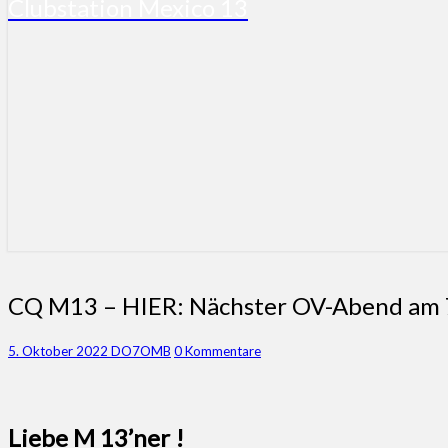
Clubstation Mexico 13
CQ
CQ M13 – HIER: Nächster OV-Abend am 
M13
–
Kommentare
5. Oktober 2022
DO7OMB
0 Kommentare
HIER:
Nächster
OV-
Abend
Liebe M 13’ner !
am