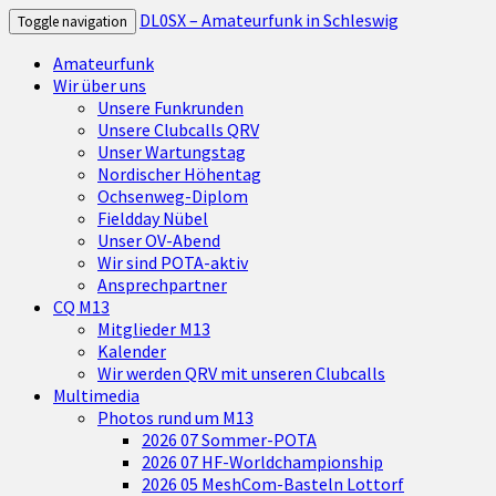
DL0SX – Amateurfunk in Schleswig
Toggle navigation
Amateurfunk
Wir über uns
Unsere Funkrunden
Unsere Clubcalls QRV
Unser Wartungstag
Nordischer Höhentag
Ochsenweg-Diplom
Fieldday Nübel
Unser OV-Abend
Wir sind POTA-aktiv
Ansprechpartner
CQ M13
Mitglieder M13
Kalender
Wir werden QRV mit unseren Clubcalls
Multimedia
Photos rund um M13
2026 07 Sommer-POTA
2026 07 HF-Worldchampionship
2026 05 MeshCom-Basteln Lottorf