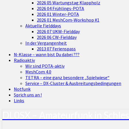
2026 05 Wartungstag Klappholz
2026 04 Frühlings-POTA
2026 01 Winter-POTA
2026 01 MeshCom-Workshop #1
Aktuelle Fielddays
2026 07 UKW-Fieldday
2026 06 CW-Fieldday
In der Vergangenheit
2013 07 Ferienspass
N-Klasse – wann bist Du dabei ???
Radioaktiv
Wir sind POTA-aktiv
MeshCom 4.0
TETRA – eine ganz besondere „Spielwiese“
Service – DX-Cluster & Ausbreitungsbedingungen
Notfunk
Sprich uns an !
Links
DL0SX – Amateurfunk in Schle