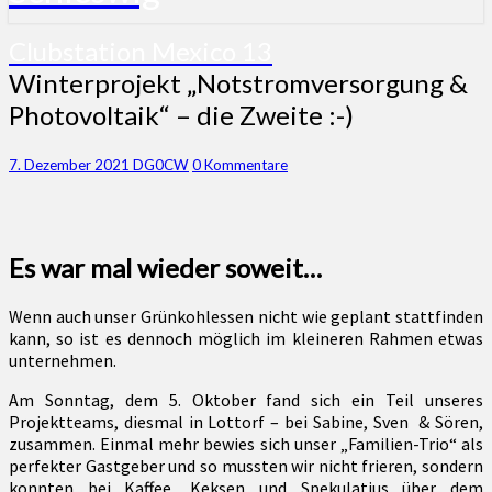
Clubstation Mexico 13
Winterprojekt
Winterprojekt „Notstromversorgung &
„Notstromversorgung
Photovoltaik“ – die Zweite :-)
&
Photovoltaik“
–
Kommentare
7. Dezember 2021
DG0CW
0 Kommentare
die
Zweite
:-)
Es war mal wieder soweit…
Wenn auch unser Grünkohlessen nicht wie geplant stattfinden
kann, so ist es dennoch möglich im kleineren Rahmen etwas
unternehmen.
Am Sonntag, dem 5. Oktober fand sich ein Teil unseres
Projektteams, diesmal in Lottorf – bei Sabine, Sven & Sören,
zusammen. Einmal mehr bewies sich unser „Familien-Trio“ als
perfekter Gastgeber und so mussten wir nicht frieren, sondern
konnten bei Kaffee, Keksen und Spekulatius über dem