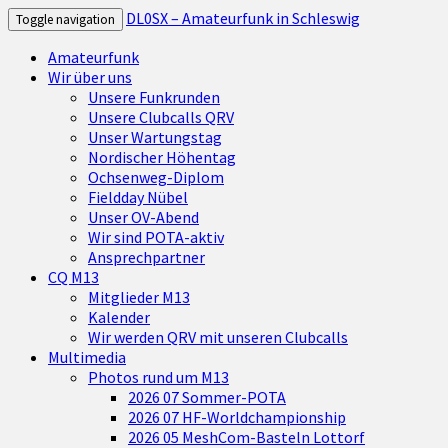
DL0SX – Amateurfunk in Schleswig
Toggle navigation
Amateurfunk
Wir über uns
Unsere Funkrunden
Unsere Clubcalls QRV
Unser Wartungstag
Nordischer Höhentag
Ochsenweg-Diplom
Fieldday Nübel
Unser OV-Abend
Wir sind POTA-aktiv
Ansprechpartner
CQ M13
Mitglieder M13
Kalender
Wir werden QRV mit unseren Clubcalls
Multimedia
Photos rund um M13
2026 07 Sommer-POTA
2026 07 HF-Worldchampionship
2026 05 MeshCom-Basteln Lottorf