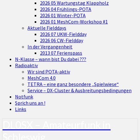
2026 05 Wartungstag Klappholz
2026 04 Frühlings-POTA
2026 01 Winter-POTA
2026 01 MeshCom-Workshop #1
Aktuelle Fielddays
2026 07 UKW-Fieldday
2026 06 CW-Fieldday
In der Vergangenheit
2013 07 Ferienspass
N-Klasse – wann bist Du dabei ???
Radioaktiv
Wir sind POTA-aktiv
MeshCom 4.0
TETRA – eine ganz besondere „Spielwiese“
Service – DX-Cluster & Ausbreitungsbedingungen
Notfunk
Sprich uns an !
Links
DL0SX – Amateurfunk in
Schleswig