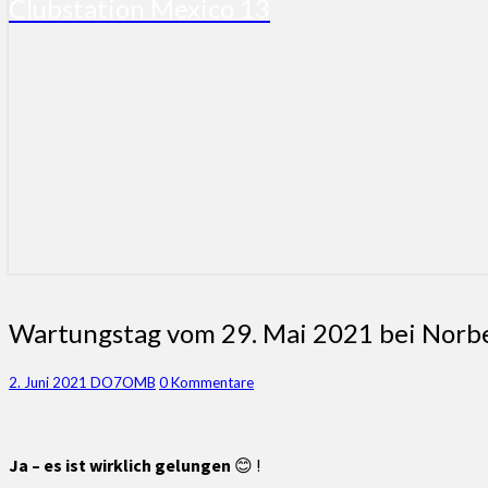
Clubstation Mexico 13
Wartungstag
Wartungstag vom 29. Mai 2021 bei Norber
vom
29.
Kommentare
2. Juni 2021
DO7OMB
0 Kommentare
Mai
2021
bei
Norbert
Ja – es ist wirklich gelungen
😊 !
in