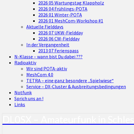
2026 05 Wartungstag Klappholz
2026 04 Frühlings-POTA
2026 01 Winter-POTA
2026 01 MeshCom-Workshop #1
Aktuelle Fielddays
2026 07 UKW-Fieldday
2026 06 CW-Fieldday
In der Vergangenheit
2013 07 Ferienspass
N-Klasse – wann bist Du dabei ???
Radioaktiv
Wir sind POTA-aktiv
MeshCom 4.0
TETRA – eine ganz besondere „Spielwiese“
Service – DX-Cluster & Ausbreitungsbedingungen
Notfunk
Sprich uns an !
Links
DL0SX – Amateurfunk in Schle