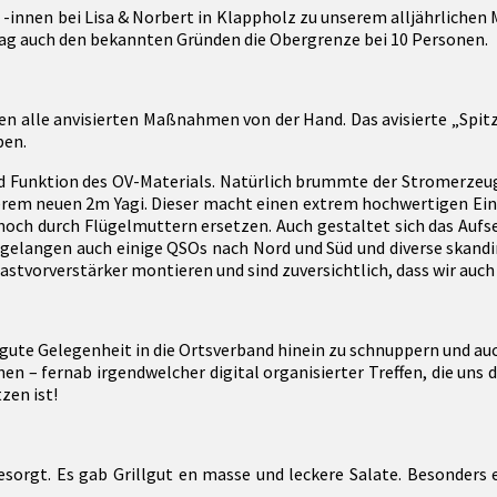
-innen bei Lisa & Norbert in Klappholz zu unserem alljährliche
lag auch den bekannten Gründen die Obergrenze bei 10 Personen.
en alle anvisierten Maßnahmen von der Hand. Das avisierte „Spitz
ben.
 Funktion des OV-Materials. Natürlich brummte der Stromerzeuger 
em neuen 2m Yagi. Dieser macht einen extrem hochwertigen Eindruc
och durch Flügelmuttern ersetzen. Auch gestaltet sich das Aufse
langen auch einige QSOs nach Nord und Süd und diverse skandina
stvorverstärker montieren und sind zuversichtlich, dass wir auc
te Gelegenheit in die Ortsverband hinein zu schnuppern und auch 
nen – fernab irgendwelcher digital organisierter Treffen, die uns 
zen ist!
gesorgt. Es gab Grillgut en masse und leckere Salate. Besonders 