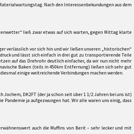
n Materialwartungstag. Nach den Interessenbekundungen aus dem
enwetter“ ließ zwar etwas auf sich warten, gegen Mittag klarte
verlässlich vor sich hin und wir ließen unseren „historischen“
k und lässt sich einfach in drei gut zu transportierende Teile
tzen auf das Drehrohr deutlich einfacher, da wir nun nicht mehr
vische Baken (teils in 450km Entfernung) ließen sich sehr gut
h diesmal einige weitreichende Verbindungen machen werden.
Jochem, DK2FT (der ja schon seit über 1 1/2 Jahren bei uns ist)
die Pandemie ja aufgezwungen hat. Wir alle waren uns einig, dass
erwähnenswert auch die Muffins von Berit – sehr lecker und mit