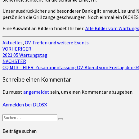
Unser ausdrücklicher und besonderer Dank gilt erneut Lisa und 
persönlich die Grillzange geschwungen. Noch einmal ein DICKES 
Eine Auswahl an Bildern findet Ihr hier:
Alle Bilder vom Wartungs
Aktuelles
,
OV-Treffen und weitere Events
Beitragsnavigation
VORHERIGER
2021 05 Wartungstag
NÄCHSTER
CQ M13 – HIER: Zusammenfassung OV-Abend vom Freitag den 04.
Schreibe einen Kommentar
Du musst
angemeldet
sein, um einen Kommentar abzugeben.
Anmelden bei DL0SX
Suchen
Suchen
nach:
Beiträge suchen