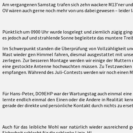
Klappholz
Am vergangenen Samstag trafen sich zehn wackere M13’ner und 
–
OV wären auch gerne noch mehr von uns dabei gewesen – leider 
eine
runde
Sache
Pünktlich um 0900 Uhr wurde losgelegt und ziemlich zügig ging
!
es jedoch auf und strahlende Sonne begleitete das muntere Trei
Im Schwerpunkt standen die Überprüfung von Vollzähligkeit und
Mast wieder gen Himmel fahren, diesmal ausgestattet mit unser
zerlegen. Zur besseren Montage werden wir einige der Muttern n
eine gestockte Antenne hochwuchten müssen. Zu Testzwecken ge
empfangen. Während des Juli-Contests werden wir noch einen Ma
Für Hans-Peter, DO9EHP war der Wartungstag auch einmal eine gu
lernte endlich einmal den Einen oder die Andere in Realität ken
gerade der direkte und persönliche Kontakt durch nichts zu erset
Auch für das leibliche Wohl war natürlich wieder ausreichend 
Sicherheit schlecht für die schlanke Linie, HI.