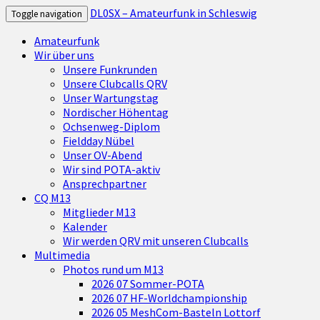
DL0SX – Amateurfunk in Schleswig
Toggle navigation
Amateurfunk
Wir über uns
Unsere Funkrunden
Unsere Clubcalls QRV
Unser Wartungstag
Nordischer Höhentag
Ochsenweg-Diplom
Fieldday Nübel
Unser OV-Abend
Wir sind POTA-aktiv
Ansprechpartner
CQ M13
Mitglieder M13
Kalender
Wir werden QRV mit unseren Clubcalls
Multimedia
Photos rund um M13
2026 07 Sommer-POTA
2026 07 HF-Worldchampionship
2026 05 MeshCom-Basteln Lottorf