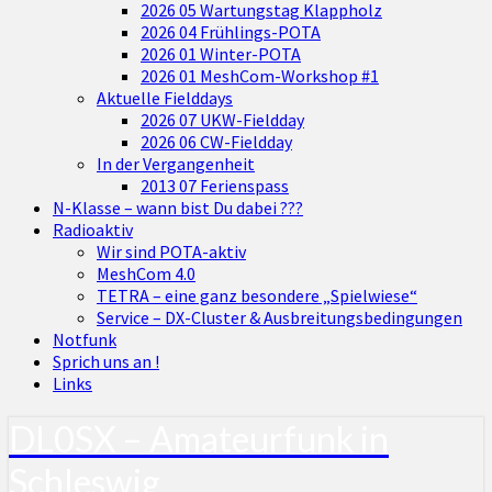
2026 05 Wartungstag Klappholz
2026 04 Frühlings-POTA
2026 01 Winter-POTA
2026 01 MeshCom-Workshop #1
Aktuelle Fielddays
2026 07 UKW-Fieldday
2026 06 CW-Fieldday
In der Vergangenheit
2013 07 Ferienspass
N-Klasse – wann bist Du dabei ???
Radioaktiv
Wir sind POTA-aktiv
MeshCom 4.0
TETRA – eine ganz besondere „Spielwiese“
Service – DX-Cluster & Ausbreitungsbedingungen
Notfunk
Sprich uns an !
Links
DL0SX – Amateurfunk in
Schleswig