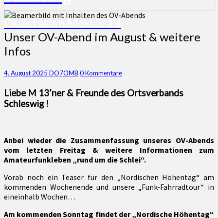
Clubstation Mexico 13
Unser
Unser OV-Abend im August & weitere
OV-
Infos
Abend
im
August
Kommentare
4. August 2025
DO7OMB
0 Kommentare
&
Liebe M 13’ner & Freunde des Ortsverbands
weitere
Infos
Schleswig !
Anbei wieder die Zusammenfassung unseres OV-Abends
vom letzten Freitag & weitere Informationen zum
Amateurfunkleben „rund um die Schlei“.
Vorab noch ein Teaser für den „Nordischen Höhentag“ am
kommenden Wochenende und unsere „Funk-Fahrradtour“ in
eineinhalb Wochen…
Am kommenden Sonntag findet der „Nordische Höhentag“