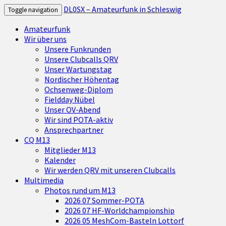
DL0SX – Amateurfunk in Schleswig
Toggle navigation
Amateurfunk
Wir über uns
Unsere Funkrunden
Unsere Clubcalls QRV
Unser Wartungstag
Nordischer Höhentag
Ochsenweg-Diplom
Fieldday Nübel
Unser OV-Abend
Wir sind POTA-aktiv
Ansprechpartner
CQ M13
Mitglieder M13
Kalender
Wir werden QRV mit unseren Clubcalls
Multimedia
Photos rund um M13
2026 07 Sommer-POTA
2026 07 HF-Worldchampionship
2026 05 MeshCom-Basteln Lottorf