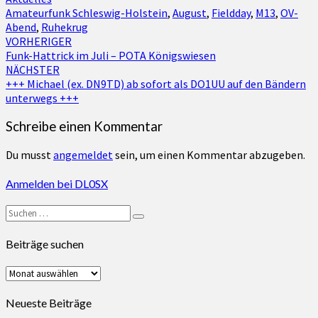
Amateurfunk Schleswig-Holstein
,
August
,
Fieldday
,
M13
,
OV-
Abend
,
Ruhekrug
Beitragsnavigation
VORHERIGER
Funk-Hattrick im Juli – POTA Königswiesen
NÄCHSTER
+++ Michael (ex. DN9TD) ab sofort als DO1UU auf den Bändern
unterwegs +++
Schreibe einen Kommentar
Du musst
angemeldet
sein, um einen Kommentar abzugeben.
Anmelden bei DL0SX
Suchen
Suchen
nach:
Beiträge suchen
Beiträge
suchen
Neueste Beiträge