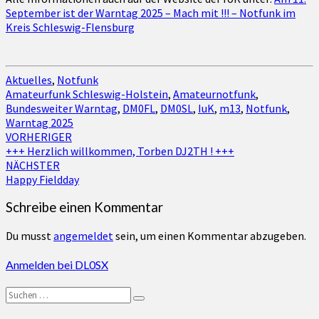
September ist der Warntag 2025 – Mach mit !!! – Notfunk im
Kreis Schleswig-Flensburg
Aktuelles
,
Notfunk
Amateurfunk Schleswig-Holstein
,
Amateurnotfunk
,
Bundesweiter Warntag
,
DM0FL
,
DM0SL
,
IuK
,
m13
,
Notfunk
,
Warntag 2025
Beitragsnavigation
VORHERIGER
+++ Herzlich willkommen, Torben DJ2TH ! +++
NÄCHSTER
Happy Fieldday
Schreibe einen Kommentar
Du musst
angemeldet
sein, um einen Kommentar abzugeben.
Anmelden bei DL0SX
Suchen
Suchen
nach: