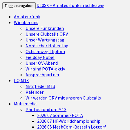
DL0SX – Amateurfunk in Schleswig
Toggle navigation
Amateurfunk
Wir über uns
Unsere Funkrunden
Unsere Clubcalls QRV
Unser Wartungstag
Nordischer Höhentag
Ochsenweg-Diplom
Fieldday Nübel
Unser OV-Abend
Wir sind POTA-aktiv
Ansprechpartner
CQ M13
Mitglieder M13
Kalender
Wir werden QRV mit unseren Clubcalls
Multimedia
Photos rund um M13
2026 07 Sommer-POTA
2026 07 HF-Worldchampionship
2026 05 MeshCom-Basteln Lottorf