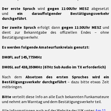
Der erste Spruch
wird
gegen 11:00Uhr MESZ
abgesetzt
und
ein darauffolgender Bestätigungsverkehr
durchgeführt
.
Der
zweite Spruch
erfolgt dann
gegen 11:30Uhr MESZ
und
dient zur Bekanntgabe des offiziellen Endes – ohne
Bestätigungsverkehr.
Es werden folgende Amateurfunkrelais genutzt:
DM0FL auf 145,775MHz
DM0SL auf 438,350MHz (67Hz Sub Audio im TX erforderlich)
Nach dem
Absetzen des ersten Spruches wird ein
Bestätigungsverkehr durchgeführt
– dazu bitte etwas Zeit
mitbringen.
Bitte
verteilt diese Info an alle Euch bekannten Funkamateure
und nehmt am Warntag und dem Bestätigungsverkehr teil.
Alle Informationen auch auf der Website der IUK unter:
Am 11.