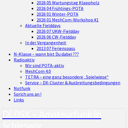
2026 05 Wartungstag Klappholz
2026 04 Frühlings-POTA
2026 01 Winter-POTA
2026 01 MeshCom-Workshop #1
Aktuelle Fielddays
2026 07 UKW-Fieldday
2026 06 CW-Fieldday
In der Vergangenheit
2013 07 Ferienspass
N-Klasse – wann bist Du dabei ???
Radioaktiv
Wir sind POTA-aktiv
MeshCom 4.0
TETRA – eine ganz besondere „Spielwiese“
Service – DX-Cluster & Ausbreitungsbedingungen
Notfunk
Sprich uns an !
Links
DL0SX – Amateurfunk in
Schleswig