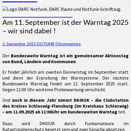
Clubstation Mexico 13
Am
Am 11. September ist der Warntag 2025
11.
– wir sind dabei !
September
ist
der
Kommentare
2. September 2025
DO7OMB
0 Kommentare
Warntag
Der
Bundesweite Warntag ist ein gemeinsamer Aktionstag
2025
von Bund, Ländern und Kommunen
.
–
wir
Er findet jährlich am zweiten Donnerstag im September statt
sind
und dient der Erprobung der Warnsysteme. Der nächste
dabei
Bundesweite Warntag findet am 11. September 2025 statt.
!
Gegen 11:00 Uhr wird eine Probewarnung verschickt.
Und
auch in diesem Jahr nimmt DK0IUK – die Clubstation
des Kreises Schleswig-Flensburg (im Kreishaus Schleswig)
– am 11.09.2025 ab 11:00Uhr am bundesweiten Warntag
teil.
Dazu wird DK0IUK durch Funkamateure im
Katastrophenschutz besetzt sein und zwei Sprüche absetzen.