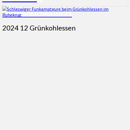
Clubstation Mexico 13
2024
2024 12 Grünkohlessen
12
Grünkohlessen