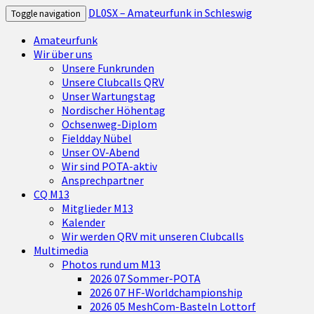
DL0SX – Amateurfunk in Schleswig
Toggle navigation
Amateurfunk
Wir über uns
Unsere Funkrunden
Unsere Clubcalls QRV
Unser Wartungstag
Nordischer Höhentag
Ochsenweg-Diplom
Fieldday Nübel
Unser OV-Abend
Wir sind POTA-aktiv
Ansprechpartner
CQ M13
Mitglieder M13
Kalender
Wir werden QRV mit unseren Clubcalls
Multimedia
Photos rund um M13
2026 07 Sommer-POTA
2026 07 HF-Worldchampionship
2026 05 MeshCom-Basteln Lottorf