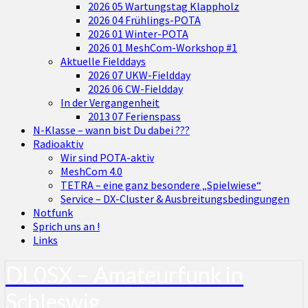
2026 05 Wartungstag Klappholz
2026 04 Frühlings-POTA
2026 01 Winter-POTA
2026 01 MeshCom-Workshop #1
Aktuelle Fielddays
2026 07 UKW-Fieldday
2026 06 CW-Fieldday
In der Vergangenheit
2013 07 Ferienspass
N-Klasse – wann bist Du dabei ???
Radioaktiv
Wir sind POTA-aktiv
MeshCom 4.0
TETRA – eine ganz besondere „Spielwiese“
Service – DX-Cluster & Ausbreitungsbedingungen
Notfunk
Sprich uns an !
Links
DL0SX – Amateurfunk in
Schleswig