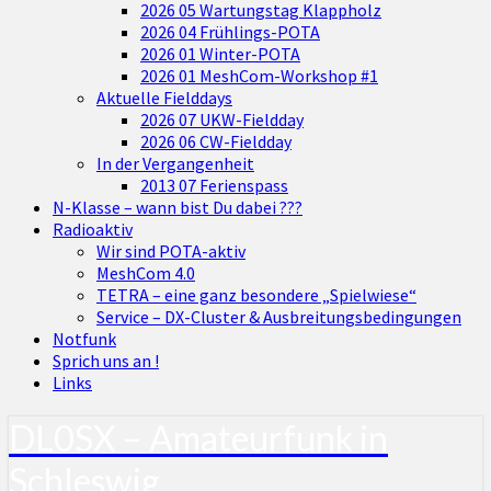
2026 05 Wartungstag Klappholz
2026 04 Frühlings-POTA
2026 01 Winter-POTA
2026 01 MeshCom-Workshop #1
Aktuelle Fielddays
2026 07 UKW-Fieldday
2026 06 CW-Fieldday
In der Vergangenheit
2013 07 Ferienspass
N-Klasse – wann bist Du dabei ???
Radioaktiv
Wir sind POTA-aktiv
MeshCom 4.0
TETRA – eine ganz besondere „Spielwiese“
Service – DX-Cluster & Ausbreitungsbedingungen
Notfunk
Sprich uns an !
Links
DL0SX – Amateurfunk in
Schleswig