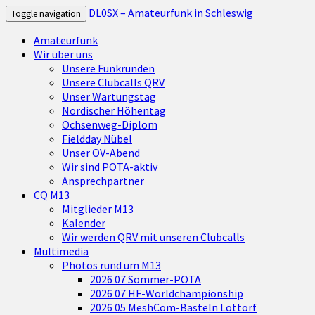
DL0SX – Amateurfunk in Schleswig
Toggle navigation
Amateurfunk
Wir über uns
Unsere Funkrunden
Unsere Clubcalls QRV
Unser Wartungstag
Nordischer Höhentag
Ochsenweg-Diplom
Fieldday Nübel
Unser OV-Abend
Wir sind POTA-aktiv
Ansprechpartner
CQ M13
Mitglieder M13
Kalender
Wir werden QRV mit unseren Clubcalls
Multimedia
Photos rund um M13
2026 07 Sommer-POTA
2026 07 HF-Worldchampionship
2026 05 MeshCom-Basteln Lottorf