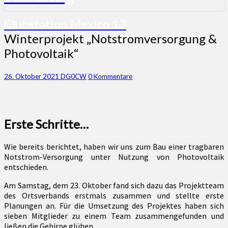
Clubstation Mexico 13
Winterprojekt
Winterprojekt „Notstromversorgung &
„Notstromversorgung
Photovoltaik“
&
Photovoltaik“
Kommentare
26. Oktober 2021
DG0CW
0 Kommentare
Erste Schritte…
Wie bereits berichtet, haben wir uns zum Bau einer tragbaren
Notstrom-Versorgung unter Nutzung von Photovoltaik
entschieden.
Am Samstag, dem 23. Oktober fand sich dazu das Projektteam
des Ortsverbands erstmals zusammen und stellte erste
Planungen an. Für die Umsetzung des Projektes haben sich
sieben Mitglieder zu einem Team zusammengefunden und
ließen die Gehirne glühen.