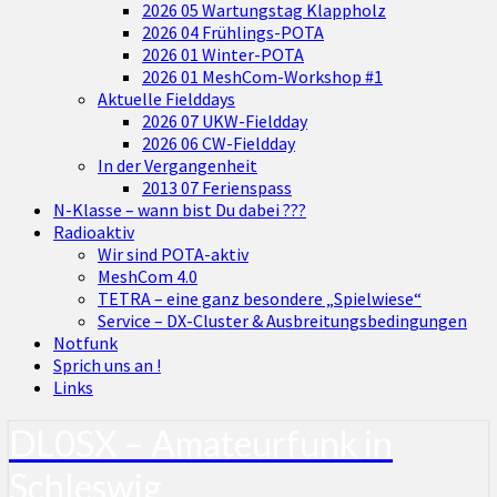
2026 05 Wartungstag Klappholz
2026 04 Frühlings-POTA
2026 01 Winter-POTA
2026 01 MeshCom-Workshop #1
Aktuelle Fielddays
2026 07 UKW-Fieldday
2026 06 CW-Fieldday
In der Vergangenheit
2013 07 Ferienspass
N-Klasse – wann bist Du dabei ???
Radioaktiv
Wir sind POTA-aktiv
MeshCom 4.0
TETRA – eine ganz besondere „Spielwiese“
Service – DX-Cluster & Ausbreitungsbedingungen
Notfunk
Sprich uns an !
Links
DL0SX – Amateurfunk in
Schleswig