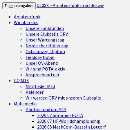
DL0SX – Amateurfunk in Schleswig
Toggle navigation
Amateurfunk
Wir über uns
Unsere Funkrunden
Unsere Clubcalls QRV
Unser Wartungstag
Nordischer Höhentag
Ochsenweg-Diplom
Fieldday Nübel
Unser OV-Abend
Wir sind POTA-aktiv
Ansprechpartner
CQ M13
Mitglieder M13
Kalender
Wir werden QRV mit unseren Clubcalls
Multimedia
Photos rund um M13
2026 07 Sommer-POTA
2026 07 HF-Worldchampionship
2026 05 MeshCom-Basteln Lottorf