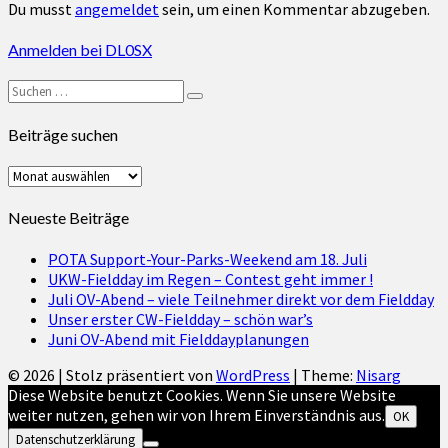
Du musst
angemeldet
sein, um einen Kommentar abzugeben.
Anmelden bei DL0SX
Suchen
Suchen
nach:
Beiträge suchen
Beiträge
suchen
Neueste Beiträge
POTA Support-Your-Parks-Weekend am 18. Juli
UKW-Fieldday im Regen – Contest geht immer !
Juli OV-Abend – viele Teilnehmer direkt vor dem Fieldday
Unser erster CW-Fieldday – schön war’s
Juni OV-Abend mit Fielddayplanungen
© 2026
|
Stolz präsentiert von
WordPress
|
Theme:
Nisarg
Diese Website benutzt Cookies. Wenn Sie unsere Website
weiter nutzen, gehen wir von Ihrem Einverständnis aus.
OK
Datenschutzerklärung