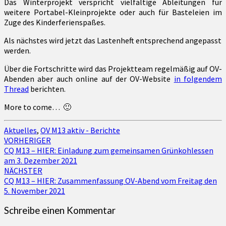
Das Winterprojekt verspricht vielfältige Ableitungen für
weitere Portabel-Kleinprojekte oder auch für Basteleien im
Zuge des Kinderferienspaßes.
Als nächstes wird jetzt das Lastenheft entsprechend angepasst
werden.
Über die Fortschritte wird das Projektteam regelmäßig auf OV-
Abenden aber auch online auf der OV-Website
in folgendem
Thread
berichten.
More to come… 🙂
Aktuelles
,
OV M13 aktiv - Berichte
Beitragsnavigation
VORHERIGER
CQ M13 – HIER: Einladung zum gemeinsamen Grünkohlessen
am 3. Dezember 2021
NÄCHSTER
CQ M13 – HIER: Zusammenfassung OV-Abend vom Freitag den
5. November 2021
Schreibe einen Kommentar