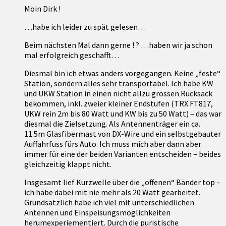
Moin Dirk !
…habe ich leider zu spät gelesen…
Beim nächsten Mal dann gerne ! ? …haben wir ja schon
mal erfolgreich geschafft…
Diesmal bin ich etwas anders vorgegangen. Keine „feste“
Station, sondern alles sehr transportabel. Ich habe KW
und UKW Station in einen nicht allzu grossen Rucksack
bekommen, inkl. zweier kleiner Endstufen (TRX FT817,
UKW rein 2m bis 80 Watt und KW bis zu 50 Watt) – das war
diesmal die Zielsetzung. Als Antennenträger ein ca.
11.5m Glasfibermast von DX-Wire und ein selbstgebauter
Auffahrfuss fürs Auto. Ich muss mich aber dann aber
immer für eine der beiden Varianten entscheiden – beides
gleichzeitig klappt nicht.
Insgesamt lief Kurzwelle über die „offenen“ Bänder top –
ich habe dabei mit nie mehr als 20 Watt gearbeitet.
Grundsätzlich habe ich viel mit unterschiedlichen
Antennen und Einspeisungsmöglichkeiten
herumexperiementiert. Durch die puristische