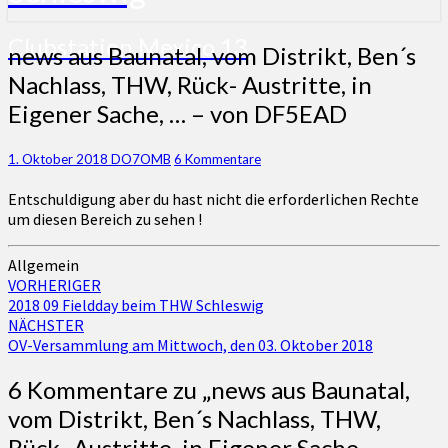
Clubstation Mexico 13
news
news aus Baunatal, vom Distrikt, Ben´s
aus
Nachlass, THW, Rück- Austritte, in
Baunatal,
Eigener Sache, … – von DF5EAD
vom
Distrikt,
Ben
Kommentare
1. Oktober 2018
DO7OMB
6 Kommentare
´s
Nachlass,
Entschuldigung aber du hast nicht die erforderlichen Rechte
THW,
um diesen Bereich zu sehen !
Rück-
Austritte,
Allgemein
in
Beitragsnavigation
VORHERIGER
Eigener
2018 09 Fieldday beim THW Schleswig
Sache,
NÄCHSTER
…
OV-Versammlung am Mittwoch, den 03. Oktober 2018
–
von
6 Kommentare zu „
news aus Baunatal,
DF5EAD
vom Distrikt, Ben´s Nachlass, THW,
Rück- Austritte, in Eigener Sache, … –