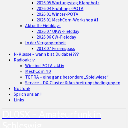
2026 05 Wartungstag Klappholz
2026 04 Frühlings-POTA
2026 01 Winter-POTA
2026 01 MeshCom-Workshop #1
Aktuelle Fielddays
2026 07 UKW-Fieldday
2026 06 CW-Fieldday
In der Vergangenheit
2013 07 Ferienspass
N-Klasse – wann bist Du dabei ???
Radioaktiv
Wir sind POTA-aktiv
MeshCom 4.0
TETRA – eine ganz besondere „Spielwiese“
Service – DX-Cluster & Ausbreitungsbedingungen
Notfunk
Sprich uns an !
Links
DL0SX – Amateurfunk in
Schleswig