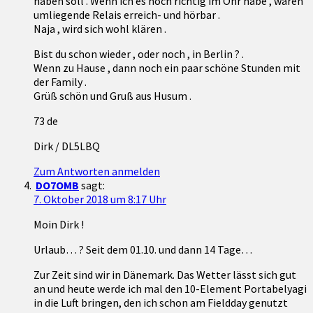
haben soll . Wenn ich es noch richtig im Ohr habe , waren
umliegende Relais erreich- und hörbar .
Naja , wird sich wohl klären .
Bist du schon wieder , oder noch , in Berlin ? .
Wenn zu Hause , dann noch ein paar schöne Stunden mit
der Family .
Grüß schön und Gruß aus Husum .
73 de
Dirk / DL5LBQ
Zum Antworten anmelden
DO7OMB
sagt:
7. Oktober 2018 um 8:17 Uhr
Moin Dirk !
Urlaub… ? Seit dem 01.10. und dann 14 Tage…
Zur Zeit sind wir in Dänemark. Das Wetter lässt sich gut
an und heute werde ich mal den 10-Element Portabelyagi
in die Luft bringen, den ich schon am Fieldday genutzt