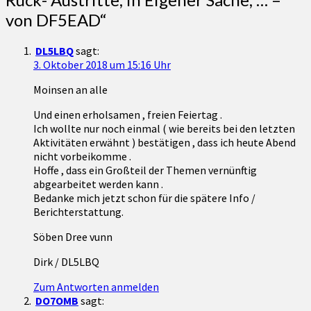
von DF5EAD
“
DL5LBQ
sagt:
3. Oktober 2018 um 15:16 Uhr
Moinsen an alle
Und einen erholsamen , freien Feiertag .
Ich wollte nur noch einmal ( wie bereits bei den letzten
Aktivitäten erwähnt ) bestätigen , dass ich heute Abend
nicht vorbeikomme .
Hoffe , dass ein Großteil der Themen vernünftig
abgearbeitet werden kann .
Bedanke mich jetzt schon für die spätere Info /
Berichterstattung.
Söben Dree vunn
Dirk / DL5LBQ
Zum Antworten anmelden
DO7OMB
sagt: