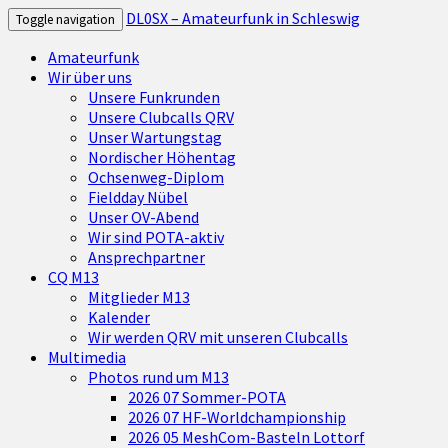
DL0SX – Amateurfunk in Schleswig
Toggle navigation
Amateurfunk
Wir über uns
Unsere Funkrunden
Unsere Clubcalls QRV
Unser Wartungstag
Nordischer Höhentag
Ochsenweg-Diplom
Fieldday Nübel
Unser OV-Abend
Wir sind POTA-aktiv
Ansprechpartner
CQ M13
Mitglieder M13
Kalender
Wir werden QRV mit unseren Clubcalls
Multimedia
Photos rund um M13
2026 07 Sommer-POTA
2026 07 HF-Worldchampionship
2026 05 MeshCom-Basteln Lottorf