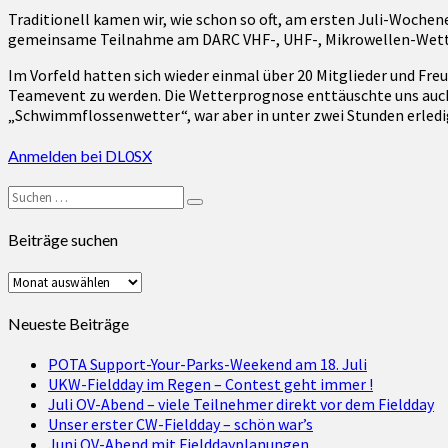
zählt
Traditionell kamen wir, wie schon so oft, am ersten Juli-Wochen
gemeinsame Teilnahme am DARC VHF-, UHF-, Mikrowellen-Wet
Im Vorfeld hatten sich wieder einmal über 20 Mitglieder und Fr
Teamevent zu werden. Die Wetterprognose enttäuschte uns auch 
„Schwimmflossenwetter“, war aber in unter zwei Stunden erledig
Anmelden bei DL0SX
Suchen
Suchen
nach:
Beiträge suchen
Beiträge
suchen
Neueste Beiträge
POTA Support-Your-Parks-Weekend am 18. Juli
UKW-Fieldday im Regen – Contest geht immer !
Juli OV-Abend – viele Teilnehmer direkt vor dem Fieldday
Unser erster CW-Fieldday – schön war’s
Juni OV-Abend mit Fielddayplanungen