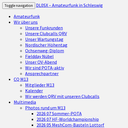
DL0SX – Amateurfunk in Schleswig
Toggle navigation
Amateurfunk
Wir über uns
Unsere Funkrunden
Unsere Clubcalls QRV
Unser Wartungstag
Nordischer Höhentag
Ochsenweg-Diplom
Fieldday Nübel
Unser OV-Abend
Wir sind POTA-aktiv
Ansprechpartner
CQ M13
Mitglieder M13
Kalender
Wir werden QRV mit unseren Clubcalls
Multimedia
Photos rund um M13
2026 07 Sommer-POTA
2026 07 HF-Worldchampionship
2026 05 MeshCom-Basteln Lottorf