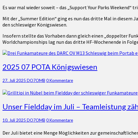
–
Es war mal wieder soweit – das „Support Your Parks Weekend“ tri
POTA
Königswiesen
Mit der „Summer Edition“ ging es nun das dritte Mal in diesem 
den schleswiger Königswiesen.
Insofern stellte das Vorhaben dann gleich einen „doppelter Fu
Worldchampionships lag nun das dritte HF-Wochenende in Folge 
2025
2025 07 POTA Königswiesen
07
POTA
Kommentare
27. Juli 2025
DO7OMB
0 Kommentare
Königswiesen
Unser
Unser Fieldday im Juli – Teamleistung zäh
Fieldday
im
Kommentare
10. Juli 2025
DO7OMB
0 Kommentare
Juli
–
Der Juli bietet eine Menge Möglichkeiten zur gemeinschaftlichen
Teamleistung