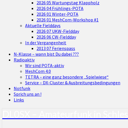
2026 05 Wartungstag Klappholz
2026 04 Frühlings-POTA
2026 01 Winter-POTA
2026 01 MeshCom-Workshop #1
Aktuelle Fielddays
2026 07 UKW-Fieldday
2026 06 CW-Fieldday
In der Vergangenheit
2013 07 Ferienspass
N-Klasse – wann bist Du dabei ???
Radioaktiv
Wir sind POTA-aktiv
MeshCom 4.0
TETRA – eine ganz besondere „Spielwiese“
Service – DX-Cluster & Ausbreitungsbedingungen
Notfunk
Sprich uns an !
Links
DL0SX – Amateurfunk in Schle