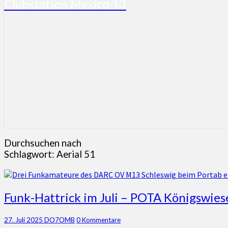
Clubstation Mexico 13
Durchsuchen nach
Schlagwort:
Aerial 51
Funk-
Funk-Hattrick im Juli – POTA Königswies
Hattrick
im
Kommentare
27. Juli 2025
DO7OMB
0 Kommentare
Juli